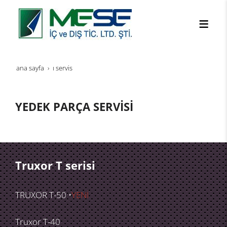
ana sayfa
i servis
YEDEK PARÇA SERVİSİ
Truxor T serisi
TRUXOR T-50 •
YENİ
Truxor T-40