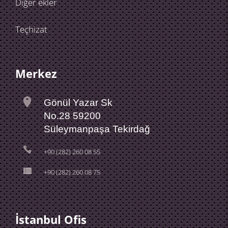
Diğer ekler
Teçhizat
Merkez
Gönül Yazar Sk
No.28 59200
Süleymanpaşa Tekirdağ
+90 (282) 260 08 55
+90 (282) 260 08 75
İstanbul Ofis