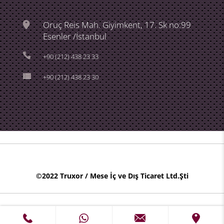
Oruç Reis Mah. Giyimkent, 17. Sk no:99
Esenler /İstanbul
+90 (212) 438 23 33
+90 (212) 438 23 30
©2022 Truxor / Mese İç ve Dış Ticaret Ltd.Şti