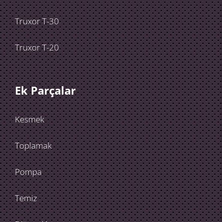
Truxor T-30
Truxor T-20
Ek Parçalar
Kesmek
Toplamak
Pompa
Temiz