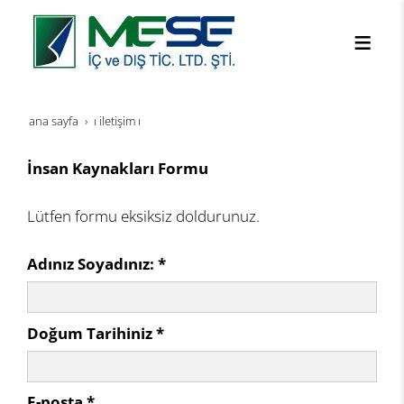
ana sayfa
i i̇letişim i
İnsan Kaynakları Formu
Lütfen formu eksiksiz doldurunuz.
Adınız Soyadınız: *
Doğum Tarihiniz *
E-posta *