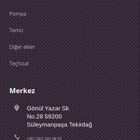
Pompa
Temiz
Diğer ekler
Teçhizat
Merkez
Gönül Yazar Sk
No.28 59200
Süleymanpaşa Tekirdağ
+90 (282) 260 08 55