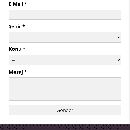
E Mail *
Şehir *
Konu *
Mesaj *
Gönder