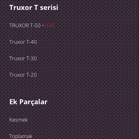
Truxor T serisi
TRUXOR T-50 •
YENİ
Truxor T-40
Truxor T-30
Truxor T-20
Ek Parçalar
Kesmek
Toplamak