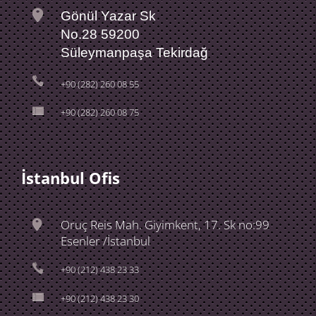
Gönül Yazar Sk
No.28 59200
Süleymanpaşa Tekirdağ
+90 (282) 260 08 55
+90 (282) 260 08 75
İstanbul Ofis
Oruç Reis Mah. Giyimkent, 17. Sk no:99
Esenler /İstanbul
+90 (212) 438 23 33
+90 (212) 438 23 30